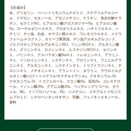
【全成分】
水、グリセリン、ベヘントリモニウムクロリド、ステアリルアルコー
ル、ドデカン、セタノール、アモジメチコン、ケラチン、加水分解ケラ
チン、セラミドNG、ヒアルロン酸クロスポリマーNa、ヒアルロン酸
Na、ローヤルゼリーエキス、プロポリスエキス、ハチミツエキス、ハ
チミツ、ヤシ油、白金、オウゴン根エキス、ワレモコウエキス、メドウ
フォーム-δ-ラクトン、オリーブ果実油、ヤシ油アルキルグルコシド、
ジヒドロキシプロピルアルギニンHCl、リシンHCl※１、グルタミン酸
※１、グリシン※１、ロイシン※１、ヒスチジンHCl※１、セリン※
１、バリン※１、アスパラギン酸Na※１、トレオニン※１、アラニン
※１、イソロイシン※１、シスチン※１、プロリン※１、フェニルアラ
ニン※１、アルギニン※１、システイン※１、トリプトファン※１、チ
ロシン※１、メチオニン※１、アラントイン、タウリン、ラウロイルグ
ルタミン酸ジ(フィトステリル/オクチルドデシル)、クオタニウム-18、
クオタニウム-33、トコフェロール、クエン酸Na、塩化Na、コレステロ
ール、イノシン酸2Na、グアニル酸2Na、ペンチレングリコール、カラ
メル、BG、イソプロパノール、PG、ジメチコン、ステアルトリモニウ
ムブロミド、シクロペンタシロキサン、乳酸、フェノキシエタノール、
香料