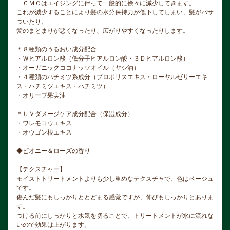
…ＣＭＣはエイジングに伴って一般的に徐々に減少してきます。
これが減少することにより髪の水分保持力が低下してしまい、髪がパサ
ついたり、
髪のまとまりが悪くなったり、広がりやすくなったりします。
＊８種類のうるおい成分配合
・Ｗヒアルロン酸（低分子ヒアルロン酸・３Ｄヒアルロン酸）
・オーガニックココナッツオイル（ヤシ油）
・４種類のハチミツ系成分（プロポリスエキス・ローヤルゼリーエキ
ス・ハチミツエキス・ハチミツ）
・オリーブ果実油
＊ＵＶダメージケア成分配合（保湿成分）
・ワレモコウエキス
・オウゴン根エキス
◆ピオニー＆ローズの香り
【テクスチャー】
モイストトリートメントよりも少し重めなテクスチャで、色はベージュ
です。
傷んだ髪にもしっかりととどまる感覚ですが、伸びもしっかりとありま
す。
つける前にしっかりと水気を切ることで、トリートメントが水に流れな
いので効果は上がります。