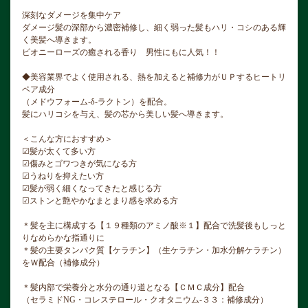
深刻なダメージを集中ケア
ダメージ髪の深部から濃密補修し、細く弱った髪もハリ・コシのある輝
く美髪へ導きます。
ピオニーローズの癒される香り 男性にもに人気！！
◆美容業界でよく使用される、熱を加えると補修力がＵＰするヒートリ
ペア成分
（メドウフォーム-δ-ラクトン）を配合。
髪にハリコシを与え、髪の芯から美しい髪へ導きます。
＜こんな方におすすめ＞
☑︎髪が太くて多い方
☑傷みとゴワつきが気になる方
☑うねりを抑えたい方
☑髪が弱く細くなってきたと感じる方
☑ストンと艶やかなまとまり感を求める方
＊髪を主に構成する【１９種類のアミノ酸※１】配合で洗髪後もしっと
りなめらかな指通りに
＊髪の主要タンパク質【ケラチン】（生ケラチン・加水分解ケラチン）
をＷ配合（補修成分）
＊髪内部で栄養分と水分の通り道となる【ＣＭＣ成分】配合
（セラミドNG・コレステロール・クオタニウム-３３：補修成分）